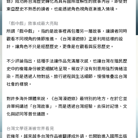
錄》成功將台灣歷史轉化為具有國際理解性的敘事內容，即使對
東亞歷史不熟悉的讀者，也能透過角色視角逐漸進入情境。
「戲中戲」敘事成最大亮點
所謂「戲中戲」，指的是故事裡再包覆另一層故事，讓讀者同時
觀看不同視角的情節推進。《台灣漫遊錄》正是利用這樣的設
計，讓角色不只是經歷歷史，更像是在觀看與反思歷史。
不少評論指出，這種手法讓作品充滿層次感，也讓台灣在殖民歷
史中的複雜身份被更細膩地呈現。楊双子沒有刻意用強烈情緒渲
染，而是透過人物對話、旅行過程與生活細節，慢慢堆疊出台灣
社會的樣貌。
對許多海外媒體來說，《台灣漫遊錄》最特別的地方，在於它並
非單純講述「台灣故事」，而是透過台灣經驗，去探討記憶、文
化與認同等普世議題。
台灣文學逐漸被世界看見
近幾年，越來越多台灣作品被翻譯成外語，也開始進入國際出版