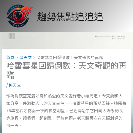
跳
至
趨勢焦點追追追
主
要
內
容
首頁
追天文
哈雷彗星回歸倒數：天文奇觀的再臨
哈雷彗星回歸倒數：天文奇觀的再
臨
/
追天文
作為對夜空充滿好奇和熱愛的天文愛好者小編光追，今天要和大
家分享一件激動人心的天文事件——哈雷彗星的預期回歸。這顆每
76年左右才露面一次的夜空明星，已經開始了它回向太陽系的長
途旅程。讓我們一起倒數，等待這顆古老天體再次在天際划過的
那一天。