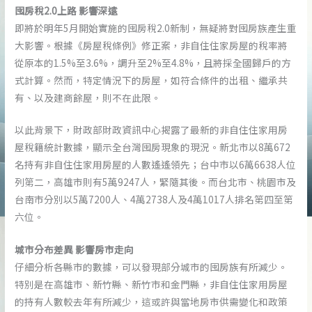
囤房稅2.0上路 影響深遠
即將於明年5月開始實施的囤房稅2.0新制，無疑將對囤房族產生重
大影響。根據《房屋稅條例》修正案，非自住住家房屋的稅率將
從原本的1.5%至3.6%，調升至2%至4.8%，且將採全國歸戶的方
式計算。然而，特定情況下的房屋，如符合條件的出租、繼承共
有、以及建商餘屋，則不在此限。
以此背景下，財政部財政資訊中心揭露了最新的非自住住家用房
屋稅籍統計數據，顯示全台灣囤房現象的現況。新北市以8萬672
名持有非自住住家用房屋的人數遙遙領先；台中市以6萬6638人位
列第二，高雄市則有5萬9247人，緊隨其後。而台北市、桃園市及
台南市分別以5萬7200人、4萬2738人及4萬1017人排名第四至第
六位。
城市分布差異 影響房市走向
仔細分析各縣市的數據，可以發現部分城市的囤房族有所減少。
特別是在高雄市、新竹縣、新竹市和金門縣，非自住住家用房屋
的持有人數較去年有所減少，這或許與當地房市供需變化和政策