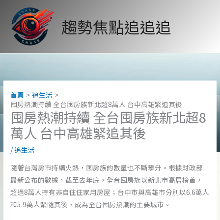
跳
至
趨勢焦點追追追
主
要
內
容
首頁
追生活
囤房熱潮持續 全台囤房族新北超8萬人 台中高雄緊追其後
囤房熱潮持續 全台囤房族新北超8
萬人 台中高雄緊追其後
/
追生活
隨著台灣房市持續火熱，囤房族的數量也不斷攀升。根據財政部
最新公布的數據，截至去年底，全台囤房族以新北市高居榜首，
超過8萬人持有非自住住家用房屋；台中市與高雄市分別以6.6萬人
和5.9萬人緊隨其後，成為全台囤房熱潮的主要城市。