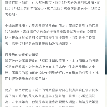
影響有關。然而，在大部分縣市，囤房1戶者的數量明顯增加，而
囤房5戶以上者則有所減少，顯示出囤房族群正逐漸向中小型投資
者傾斜。
小編追風建議，如果您是投資房市的朋友，面對即將到來的囤房
稅2.0新制，需謹慎評估自身的持有房產數量以及未來的投資策
略。稅負增加或將對投資回報產生直接影響，特別是多戶投資
者，需要特別留意未來政策變動及市場趨勢。
囤房族的未來何去何從
隨著政府對囤房現象的持續關注與政策調控，未來囤房族的行動
或將有所改變。對於市場上持有多戶非自住住家用房屋的人來
說，囤房稅的增加可能迫使他們重新評估持有房產的必要性，進
而影響整體房市的供需平衡。
對於一般民眾而言，房市的健康發展需要在投資與自住需求間取
得平衡，政府的稅制改革正是為了達到這一目標。小編追風認
為，未來幾年內，台灣房市可能會出現更多調整，無論是政策還