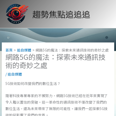
跳
至
趨勢焦點追追追
主
要
內
容
首頁
追自媒體
網路5G的魔法：探索未來通訊技術的奇妙之處
網路5G的魔法：探索未來通訊技
術的奇妙之處
/
追自媒體
5G技術如何改變我們的數位生活？
隨著科技專業專家的不懈努力，網路5G技術已經在近年來實現了
令人難以置信的突破。這一革命性的通訊技術不僅改變了我們的
數位生活，還為未來帶來了無限的可能性。讓我們一起探索5G技
術如何影響了我們的世界。