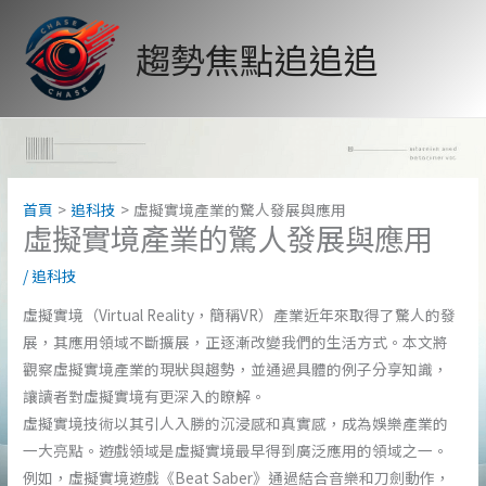
跳
至
趨勢焦點追追追
主
要
內
容
首頁
追科技
虛擬實境產業的驚人發展與應用
虛擬實境產業的驚人發展與應用
/
追科技
虛擬實境（Virtual Reality，簡稱VR）產業近年來取得了驚人的發
展，其應用領域不斷擴展，正逐漸改變我們的生活方式。本文將
觀察虛擬實境產業的現狀與趨勢，並通過具體的例子分享知識，
讓讀者對虛擬實境有更深入的瞭解。
虛擬實境技術以其引人入勝的沉浸感和真實感，成為娛樂產業的
一大亮點。遊戲領域是虛擬實境最早得到廣泛應用的領域之一。
例如，虛擬實境遊戲《Beat Saber》通過結合音樂和刀劍動作，