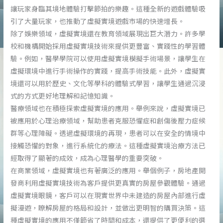
讓玩家身臨其境地體驗打擊節拍的樂趣。這種全新的遊戲體驗吸
引了大量玩家，也推動了虛擬實境遊戲市場的快速增長。
除了娛樂領域，虛擬實境還在教育領域展現出巨大潛力。許多學
校和機構開始採用虛擬實境技術來提供更豐富、實踐性的學習體
驗。例如，醫學學院可以使用虛擬實境模擬手術場景，讓學生在
虛擬環境中進行手術操作的實踐，提高手術技能。此外，虛擬實
境還可以用於歷史、文化等學科的體驗式學習，讓學生通過沉浸
式的方式更好地理解和記憶知識。
醫療領域也在積極探索虛擬實境的應用。舉例來說，虛擬實境已
被應用於心理治療領域，幫助患者克服恐懼症和創傷後壓力症候
群等心理障礙。透過虛擬環境的再現，患者可以在安全的情境中
接觸恐懼的對象，進行系統化的療法。這種虛擬實境治療方法已
經取得了顯著的成效，成為心理醫學的重要突破。
在商業領域，虛擬實境也有著廣泛的應用。舉個例子，房地產開
發商利用虛擬實境技術為客戶提供更真實的房屋參觀體驗。通過
虛擬實境眼鏡，客戶可以在現實世界中未建造的房屋內部進行虛
擬漫遊，瞭解房屋的格局和設計，並做出更明智的購買決策。這
種虛擬實境的應用不僅節省了時間和成本，還提供了更便利的選