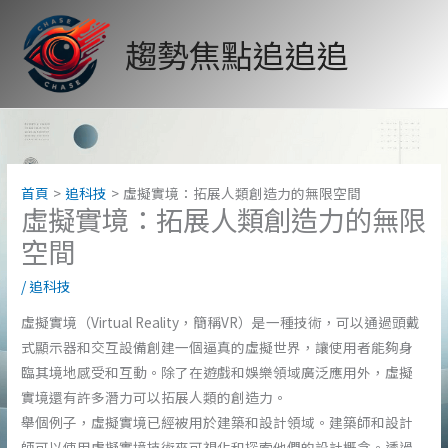
跳
至
趨勢焦點追追追
主
要
內
容
首頁
追科技
虛擬實境：拓展人類創造力的無限空間
虛擬實境：拓展人類創造力的無限
空間
/
追科技
虛擬實境（Virtual Reality，簡稱VR）是一種技術，可以通過頭戴
式顯示器和交互設備創建一個逼真的虛擬世界，讓使用者能夠身
臨其境地感受和互動。除了在遊戲和娛樂領域廣泛應用外，虛擬
實境還有許多潛力可以拓展人類的創造力。
舉個例子，虛擬實境已經被用於建築和設計領域。建築師和設計
師可以使用虛擬實境技術來可視化和探索他們的設計概念。透過