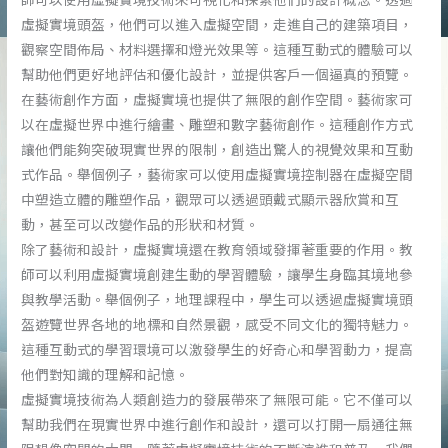
虛擬實境頭盔，他們可以進入虛擬空間，走進自己的建築項目，
觀察空間佈局、材料選擇和燈光效果等。這種互動式的體驗可以
幫助他們更好地評估和優化設計，並提供客戶一個逼真的預覽。
在藝術創作方面，虛擬實境也提供了無限的創作空間。藝術家可
以在虛擬世界中進行繪畫、雕塑和數字藝術創作。這種創作方式
讓他們能夠突破現實世界的限制，創造出驚人的視覺效果和互動
式作品。舉個例子，藝術家可以使用虛擬實境控制器在虛擬空間
中塑造立體的雕塑作品，觀眾可以透過頭戴式顯示器欣賞和互
動，甚至可以改變作品的形狀和材質。
除了藝術和設計，虛擬實境還在教育領域發揮著重要的作用。教
師可以利用虛擬實境創建生動的學習體驗，讓學生身臨其境地參
與教學活動。舉個例子，地理課程中，學生可以透過虛擬實境頭
盔遊覽世界各地的地標和自然景觀，感受不同文化的獨特魅力。
這種互動式的學習環境可以激發學生的好奇心和學習動力，提高
他們對知識的理解和記憶。
虛擬實境技術為人類創造力的發展帶來了無限可能。它不僅可以
幫助我們在現實世界中進行創作和設計，還可以打開一扇通往無