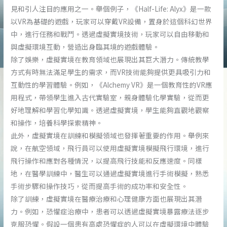
見和引人注目的應用之一。舉個例子，《Half-Life: Alyx》是一款
以VR為基礎的遊戲，玩家可以穿戴VR設備，置身於這個科幻世界
中，進行任務和戰鬥。透過虛擬實境技術，玩家可以自由移動和
與虛擬環境互動，營造出身臨其境的遊戲體驗。
除了娛樂，虛擬實境在教育領域也展現出其巨大潛力。傳統教學
方式有時無法滿足學生的需求，而VR技術能夠提供更具吸引力和
互動性的學習體驗。例如，《Alchemy VR》是一個教育性的VR應
用程式，帶領學生進入古代實驗室，親身體驗化學實驗，從而更
好地理解和學習化學知識。透過虛擬實境，學生能夠直觀地觀察
和操作，培養科學探索精神。
此外，虛擬實境在訓練和模擬領域也發揮著重要的作用。舉例來
說，在航空領域，飛行員可以使用虛擬實境模擬飛行環境，進行
飛行操作和應對各種情況，以提高飛行技能和反應速度。同樣
地，在醫學訓練中，醫生可以通過虛擬實境進行手術模擬，熟悉
手術步驟和操作技巧，從而提高手術的成功率和安全性。
除了訓練，虛擬實境在醫療治療和心理健康方面也展現出其潛
力。例如，恐懼症治療中，患者可以透過虛擬實境暴露療法逐步
克服恐懼。假設一個患有高處恐懼症的人可以在虛擬環境中體驗