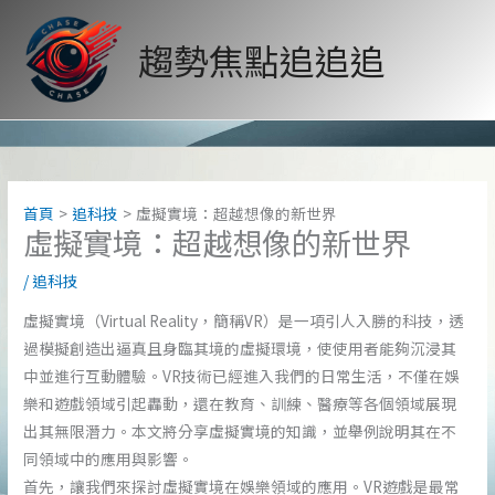
跳
至
趨勢焦點追追追
主
要
內
容
首頁
追科技
虛擬實境：超越想像的新世界
虛擬實境：超越想像的新世界
/
追科技
虛擬實境（Virtual Reality，簡稱VR）是一項引人入勝的科技，透
過模擬創造出逼真且身臨其境的虛擬環境，使使用者能夠沉浸其
中並進行互動體驗。VR技術已經進入我們的日常生活，不僅在娛
樂和遊戲領域引起轟動，還在教育、訓練、醫療等各個領域展現
出其無限潛力。本文將分享虛擬實境的知識，並舉例說明其在不
同領域中的應用與影響。
首先，讓我們來探討虛擬實境在娛樂領域的應用。VR遊戲是最常