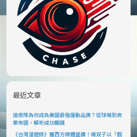
從
球
場
到
商
業
帝
國，
解
析
成
功
最近文章
關
鍵
道奇隊為何成為美國最強運動品牌？從球場到商
業帝國，解析成功關鍵
《台灣漫遊錄》獲西方媒體盛讚！楊双子以「戲