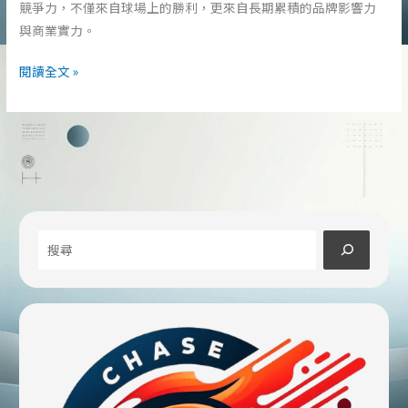
競爭力，不僅來自球場上的勝利，更來自長期累積的品牌影響力
與商業實力。
道
閱讀全文 »
奇
隊
為
何
成
為
美
搜
國
最
尋
強
運
動
品
牌？