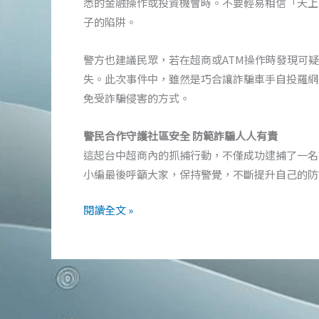
悉的金融操作或投資機會時。不要輕易相信「天上
子的陷阱。
警方也建議民眾，若在超商或ATM操作時發現可
失。此次事件中，雖然是巧合讓詐騙車手自投羅網
免受詐騙侵害的方式。
警民合作守護社區安全 防範詐騙人人有責
這起台中超商內的抓捕行動，不僅成功逮捕了一名
小編最後呼籲大家，保持警覺，不斷提升自己的防
台
閱讀全文 »
中
巧
遇
詐
騙