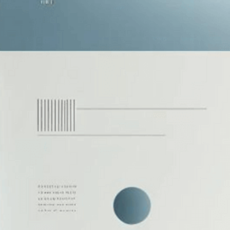
集
團
提
款
警
方
機
智
攔
截
車
手
驚
慌
失
措
當