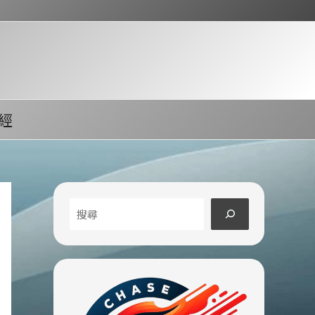
經
搜
尋