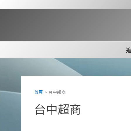
跳
至
主
要
內
容
首頁
台中超商
台中超商