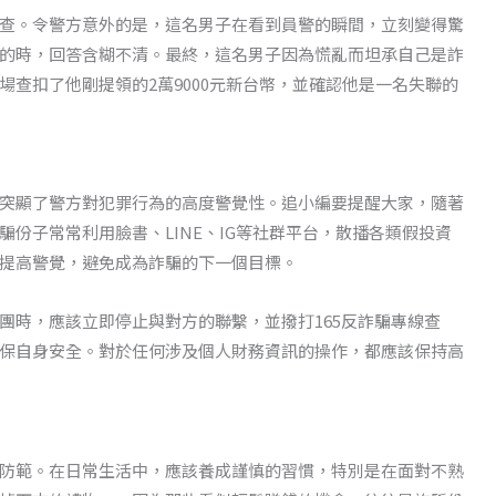
查。令警方意外的是，這名男子在看到員警的瞬間，立刻變得驚
的時，回答含糊不清。最終，這名男子因為慌亂而坦承自己是詐
查扣了他剛提領的2萬9000元新台幣，並確認他是一名失聯的
突顯了警方對犯罪行為的高度警覺性。追小編要提醒大家，隨著
份子常常利用臉書、LINE、IG等社群平台，散播各類假投資
提高警覺，避免成為詐騙的下一個目標。
團時，應該立即停止與對方的聯繫，並撥打165反詐騙專線查
保自身安全。對於任何涉及個人財務資訊的操作，都應該保持高
防範。在日常生活中，應該養成謹慎的習慣，特別是在面對不熟