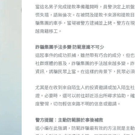
當這名男子完成提款準備離開時，員警決定上前盤
慌失措，語無倫次。在被問及提款卡來源和提款目
騙集團的車手，當場被警方逮捕並上銬。警方在現場
越南籍移工。
詐騙集團手法多變 防範意識不可少
這起事件的成功抓捕，雖然帶有巧合的成分，但也
社群媒體的普及，詐騙集團的手法越來越多變。詐騙
資訊，誘騙民眾上當。在這樣的背景下，民眾必須
尤其是在收到來自陌生人的投資邀請或加入陌生社
證。必要時，還可以前往鄰近派出所尋求協助，確
度警惕，切勿輕信來路不明的信息或邀請。
警方提醒：主動防範勝於事後補救
追小編在此強調，防範詐騙最有效的方法就是主動