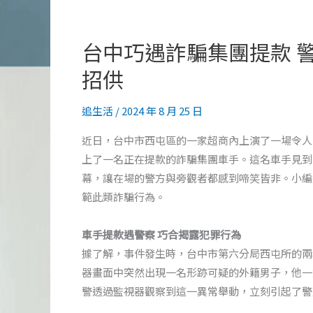
台中巧遇詐騙集團提款 
招供
追生活
/
2024 年 8 月 25 日
近日，台中市西屯區的一家超商內上演了一場令人
上了一名正在提款的詐騙集團車手。這名車手見到
幕，讓在場的警方與旁觀者都感到啼笑皆非。小編
範此類詐騙行為。
車手提款遇警察 巧合揭露犯罪行為
據了解，事件發生時，台中市第六分局西屯所的兩
器畫面中突然出現一名形跡可疑的外籍男子，他一
警透過監視器觀察到這一異常舉動，立刻引起了警