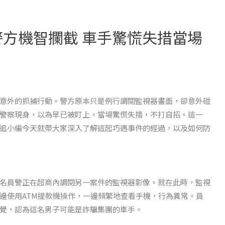
警方機智攔截 車手驚慌失措當場
意外的抓捕行動。警方原本只是例行調閱監視器畫面，卻意外碰
警察現身，以為早已被盯上，當場驚慌失措，不打自招。這一
追小編今天就帶大家深入了解這起巧遇事件的經過，以及如何防
名員警正在超商內調閱另一案件的監視器影像。就在此時，監視
邊使用ATM提款機操作，一邊頻繁地查看手機，行為異常。員
覺，認為這名男子可能是詐騙集團的車手。