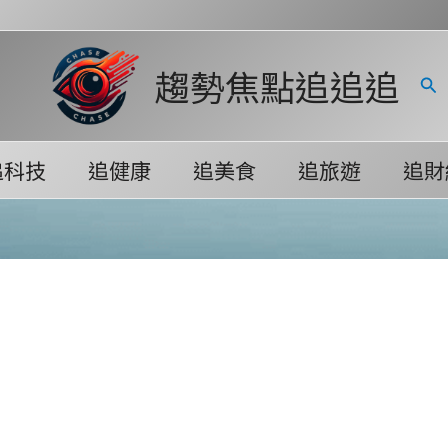
趨勢焦點追追追
搜
尋
追科技
追健康
追美食
追旅遊
追財