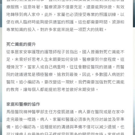
療服務。這意味著，醫療資源不僅要充足，還要能夠快速、有效
地轉移到病人家中。此外，家屬也必須接受專業的照護訓練，以
便在病人臨終時能夠提供適當的照護。這些都需要時間、資源和
專業知識的投入，對許多家庭來說是一項巨大的挑戰。
死亡識能的提升
從事居家安寧護理的護理師程子芸指出，國人普遍對死亡識能不
足，未曾好好思考人生末期要如何安排、醫療要到什麼程度。這
種情況下，當家人或自己病重時，往往會聽從醫院的建議，而醫
院的建議通常是積極醫療、搶救到最後。因此，多數國人病逝於
醫院。追小編認為，要改變這一現狀，我們需要加強對死亡識能
的教育，讓每個人都能提前思考並做好末期安排。
家庭和醫療的協作
馬偕醫院精神醫學部主任方俊凱建議，病人要在醫院或是在家中
走完最後一哩路，病人、家屬和醫護必須事先充份討論並及早準
備。追小編認為，這種提前的溝通與準備不僅可以減少遺憾，也
可以讓病人在最後的日子裡感受到更多的關愛與支持。家庭成員