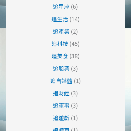
追星座
(6)
挑
戰，
追生活
(14)
並
提
追產業
(2)
出
追科技
(45)
了
相
追美食
(38)
關
的
追股票
(3)
建
追自媒體
(1)
議
和
追財經
(3)
對
策，
追軍事
(3)
希
追遊戲
(1)
望
能
追體育
(1)