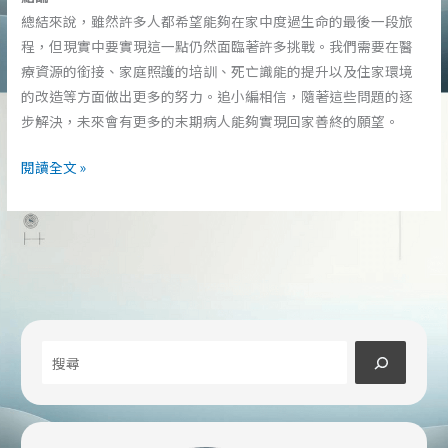
總結來說，雖然許多人都希望能夠在家中度過生命的最後一段旅
程，但現實中要實現這一點仍然面臨著許多挑戰。我們需要在醫
療資源的銜接、家庭照護的培訓、死亡識能的提升以及住家環境
的改造等方面做出更多的努力。追小編相信，隨著這些問題的逐
步解決，未來會有更多的末期病人能夠實現回家善終的願望。
現
閱讀全文 »
實
中，
許
多
末
期
病
搜
人
希
尋
望
在