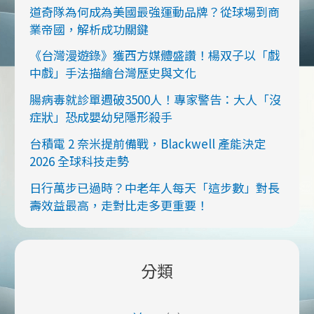
道奇隊為何成為美國最強運動品牌？從球場到商
醫
業帝國，解析成功關鍵
院
病
《台灣漫遊錄》獲西方媒體盛讚！楊双子以「戲
逝。
中戲」手法描繪台灣歷史與文化
本
腸病毒就診單週破3500人！專家警告：大人「沒
文
症狀」恐成嬰幼兒隱形殺手
探
討
台積電 2 奈米提前備戰，Blackwell 產能決定
了
2026 全球科技走勢
實
日行萬步已過時？中老年人每天「這步數」對長
現
壽效益最高，走對比走多更重要！
回
家
善
終
分類
面
臨
的