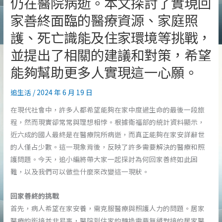
仍在醫院病逝。本文探討了實現回
家善終面臨的醫療資源、家庭照
護、死亡識能及住家環境等挑戰，
並提出了相關的建議和對策，希望
能夠幫助更多人實現這一心願。
追生活
/
2024 年 6 月 19 日
在現代社會中，許多人都希望能夠在家中度過生命的最後一段旅
程，然而現實卻常常與理想相悖。根據衛福部的統計資料顯示，
近六成的國人最終是在醫療院所病逝，而真正能夠在家安詳辭世
的人僅占少數。這一現象背後，反映了許多需要解決的醫療和照
護問題。今天，追小編將帶大家一起探討為何回家善終如此困
難，以及我們可以做些什麼來改變這一現狀。
回家善終的挑戰
首先，病人希望在家安養，需克服醫療與照護人力的問題。居家
醫療的銜接並非易事，醫院到住家的轉換需要無縫對接的居家醫