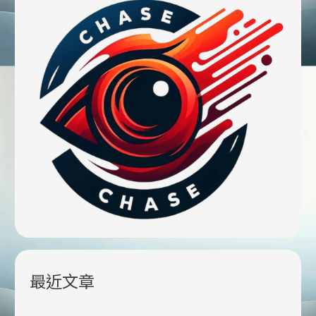
家
中
度
過
最
後
的
日
子，
但
近
六
成
的
國
最近文章
人
仍
在