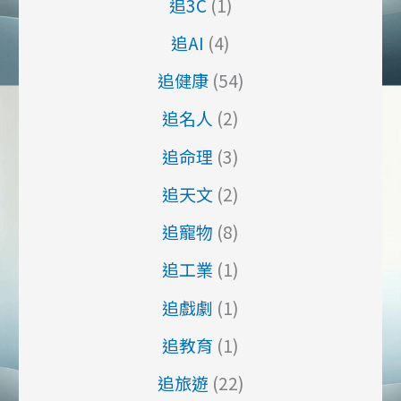
追3C
(1)
醫
追AI
(4)
療
資
追健康
(54)
源、
家
追名人
(2)
庭
追命理
(3)
照
護、
追天文
(2)
死
亡
追寵物
(8)
識
能
追工業
(1)
及
追戲劇
(1)
住
家
追教育
(1)
環
境
追旅遊
(22)
等