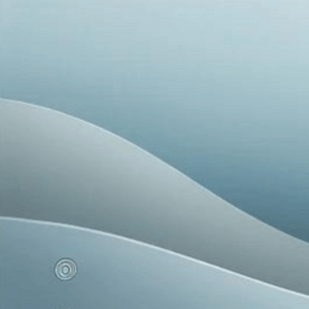
旅
館
遭
劫，
電
視
與
空
氣
淨
化
機
無
一
幸
免！