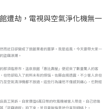
館遭劫，電視與空氣淨化機無一
然而近日卻變成了旅館業者的噩夢。我是追風，今天要帶大家一
的盜竊浪潮。
的那須塩原市，溫泉旅館「惠比壽屋」便迎來了數量驚人的客
，但他卻陷入了前所未有的煩惱。佐藤由規透露，不少客人非但
乃至空氣清淨機都不放過。這些行為讓他不僅感到痛心，也對經
店員工哭訴，自家價值6萬日幣的吹風機被客人帶走，自己悲傷
其「盜竊過程」拍下來，並且毫無悔意地分享到網絡上。