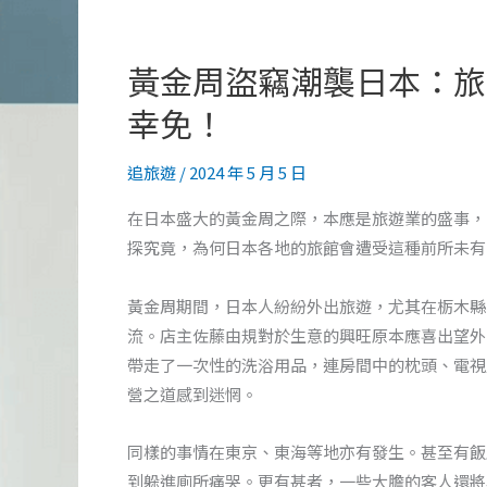
黃金周盜竊潮襲日本：旅
幸免！
追旅遊
/
2024 年 5 月 5 日
在日本盛大的黃金周之際，本應是旅遊業的盛事，
探究竟，為何日本各地的旅館會遭受這種前所未有
黃金周期間，日本人紛紛外出旅遊，尤其在栃木縣
流。店主佐藤由規對於生意的興旺原本應喜出望外
帶走了一次性的洗浴用品，連房間中的枕頭、電視
營之道感到迷惘。
同樣的事情在東京、東海等地亦有發生。甚至有飯
到躲進廁所痛哭。更有甚者，一些大膽的客人還將