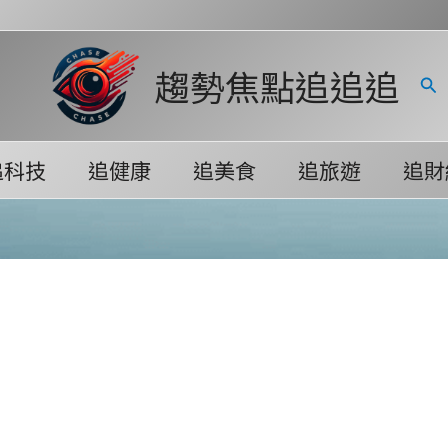
趨勢焦點追追追
搜
尋
追科技
追健康
追美食
追旅遊
追財