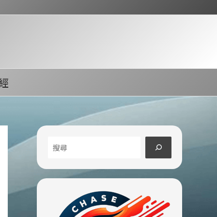
經
搜
尋