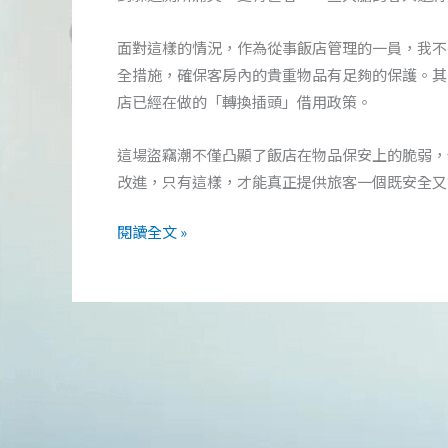
面對這樣的情況，作為從事飯店管理的一員，我不
全措施，確保客房內的貴重物品有足夠的保護。其
店已經在做的「轉換插頭」借用政策。
這場盜竊潮不僅凸顯了飯店在物品保安上的脆弱，
改進，只有這樣，才能真正提供旅客一個既安全又
黃
閱讀全文 »
金
周
盜
竊
潮
襲
日
本：