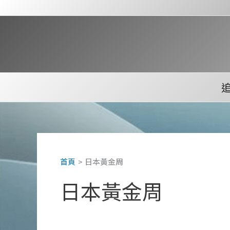
跳
至
主
要
內
容
首頁
日本黃金周
日本黃金周