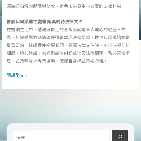
須確認和解的範圍與條款，避免未來發生不必要的法律糾紛。
情感糾紛須理性處理 認真對待法律文件
在婚姻生活中，遭遇感情上的背叛無疑是令人痛心的經歷。然
而，無論是面對感情破裂還是處理法律訴訟，理性和謹慎始終是
最重要的。這起案件提醒我們，簽署法律文件時，不可忽視任何
細節。追心建議，若遇到感情糾紛或涉及法律問題，務必審慎處
理，並及時尋求專業協助，確保自身權益不被忽視。
小
閱讀全文 »
三
墮
胎
三
次！
人
妻
搜
索