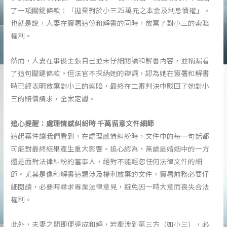
了一項關鍵條款：「拋棄對於小三25萬元之本金及利息債權」。
也就是說，人妻在簽署這份和解書的同時，放棄了對小三的索賠
權利。
然而，人妻在事後主張自己並未仔細閱讀和解書內容，並稱漏看
了這句關鍵條款。但法官不採納她的辯詞，認為她在簽署和解書
時已經表明放棄對小三的索賠，最終在二審判決中駁回了她對小
三的賠償請求，全案定讞。
追心提醒：處理情感糾紛時 千萬留意文件細節
這起案件讓我們看到，在處理感情糾紛時，文件中的每一句話都
可能對最終結果產生重大影響。追心認為，無論是婚姻中的一方
還是面對法律糾紛的當事人，絕對不能輕忽任何法律文件的細
節。尤其是像和解書這類涉及權利放棄的文件，簽署前務必要仔
細閱讀，必要時尋求專業法律意見，避免因一時大意而喪失合法
權利。
此外，夫妻之間即便達成和解，若牽涉到第三方（如小三），必