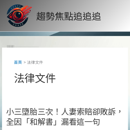
跳
至
趨勢焦點追追追
主
要
內
容
首頁
法律文件
法律文件
小三墮胎三次！人妻索賠卻敗訴，
全因「和解書」漏看這一句