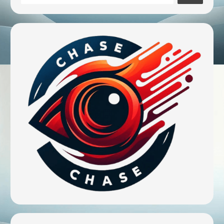
賠
尋
卻
敗
訴，
全
因
「和
解
書」
漏
看
這
一
句