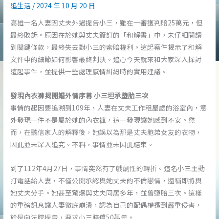
追生活
/
2024 年 10 月 20 日
高雄一名人妻因丈夫外遇提告小三，雖在一審獲判賠25萬元，但
最終敗訴。原因在於她與丈夫簽訂的「和解書」中，未仔細閱讀
到關鍵條款，最終失去對小三的索賠權利。這起案件揭示了和解
文件中的細節如何影響最終判決。追心今天就來和大家深入探討
這起事件，並提供一些處理感情糾紛時的實用建議。
發現內衣褲揭開婚外情序幕 小三坦承墮胎三次
事情的起因要追溯到109年，人妻在丈夫工作租屋處的浴室內，意
外發現一件不是屬於她的內衣褲，這一發現讓她感到不安。然
而，在聽信家人的解釋後，她誤以為那是丈夫胞弟女友的衣物，
因此並未深入追究。不料，事情並未因此結束。
到了112年4月27日，事情突然有了戲劇性的轉折。這名小三主動
打電話給人妻，不僅公開承認與她丈夫的不倫戀情，還稱即將與
她丈夫分手。她甚至驚爆與丈夫同居多年，並曾墮胎三次。這樣
的重磅訊息讓人妻徹底崩潰，認為自己的配偶權遭到嚴重侵害，
於是向法院提告，要求小三賠償50萬元。