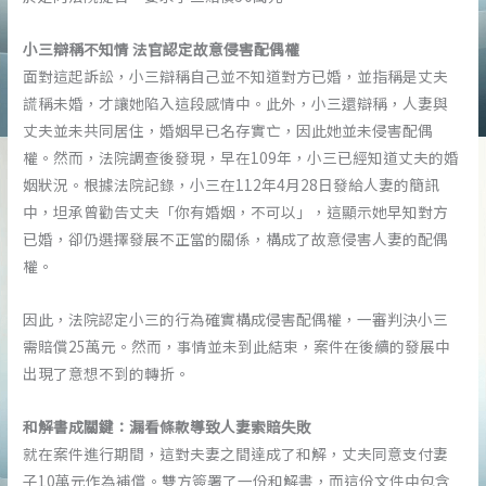
小三辯稱不知情 法官認定故意侵害配偶權
面對這起訴訟，小三辯稱自己並不知道對方已婚，並指稱是丈夫
謊稱未婚，才讓她陷入這段感情中。此外，小三還辯稱，人妻與
丈夫並未共同居住，婚姻早已名存實亡，因此她並未侵害配偶
權。然而，法院調查後發現，早在109年，小三已經知道丈夫的婚
姻狀況。根據法院記錄，小三在112年4月28日發給人妻的簡訊
中，坦承曾勸告丈夫「你有婚姻，不可以」，這顯示她早知對方
已婚，卻仍選擇發展不正當的關係，構成了故意侵害人妻的配偶
權。
因此，法院認定小三的行為確實構成侵害配偶權，一審判決小三
需賠償25萬元。然而，事情並未到此結束，案件在後續的發展中
出現了意想不到的轉折。
和解書成關鍵：漏看條款導致人妻索賠失敗
就在案件進行期間，這對夫妻之間達成了和解，丈夫同意支付妻
子10萬元作為補償。雙方簽署了一份和解書，而這份文件中包含