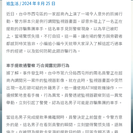
追生活
/
2024 年 8 月 25 日
近日，台中市西屯區的一家超商內上演了一場令人意外的抓捕行
動。警方原本只是例行調閱監視器畫面，卻意外碰上了一名正在
提款的詐騙集團車手。這名車手見到警察現身，以為早已被盯
上，當場驚慌失措，不打自招。這一幕，讓在場的警方與旁觀者
都感到啼笑皆非。小編追小編今天就帶大家深入了解這起巧遇事
件的經過，以及如何防範此類詐騙行為。
車手提款遇警察 巧合揭露犯罪行為
據了解，事件發生時，台中市第六分局西屯所的兩名員警正在超
商內調閱另一案件的監視器影像。就在此時，監視器畫面中突然
出現一名形跡可疑的外籍男子，他一邊使用ATM提款機操作，一
邊頻繁地查看手機，行為異常。員警透過監視器觀察到這一異常
舉動，立刻引起了警覺，認為這名男子可能是詐騙集團的車手。
當這名男子完成提款準備離開時，員警決定上前盤查。令警方意
外的是，這名男子在看到員警的瞬間，立刻變得驚慌失措，語無
倫次。在被問及提款卡來源和提款目的時，回答含糊不清。最