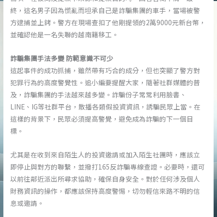
終，這名男子因為慌亂而坦承自己是詐騙集團的車手，當場被警
方逮捕並上銬。警方在現場查扣了他剛提領的2萬9000元新台幣，
並確認他是一名失聯的越南籍移工。
詐騙集團手法多變 防範意識不可少
這起事件的成功抓捕，雖然帶有巧合的成分，但也突顯了警方對
犯罪行為的高度警覺性。追小編要提醒大家，隨著社群媒體的普
及，詐騙集團的手法越來越多變。詐騙份子常常利用臉書、
LINE、IG等社群平台，散播各類假投資資訊，誘騙民眾上當。在
這樣的背景下，民眾必須提高警覺，避免成為詐騙的下一個目
標。
尤其是在收到來自陌生人的投資邀請或加入陌生社團時，應該立
即停止與對方的聯繫，並撥打165反詐騙專線查證。必要時，還可
以前往鄰近派出所尋求協助，確保自身安全。對於任何涉及個人
財務資訊的操作，都應該保持高度警惕，切勿輕信來路不明的信
息或邀請。