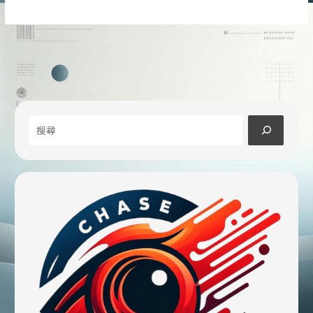
中
巧
遇
詐
騙
集
團
搜
提
款
尋
警
方
機
智
攔
截
車
手
驚