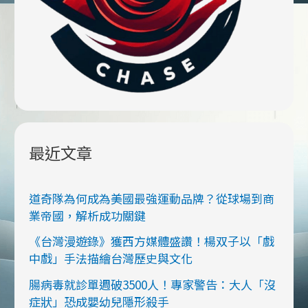
慌
失
措
當
場
招
供
最近文章
道奇隊為何成為美國最強運動品牌？從球場到商
業帝國，解析成功關鍵
《台灣漫遊錄》獲西方媒體盛讚！楊双子以「戲
中戲」手法描繪台灣歷史與文化
腸病毒就診單週破3500人！專家警告：大人「沒
症狀」恐成嬰幼兒隱形殺手