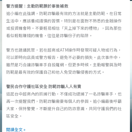
警方提醒：主動防範勝於事後補救
追小編在此強調，防範詐騙最有效的方法就是主動防範。在日常
生活中，應該養成謹慎的習慣，特別是在面對不熟悉的金融操作
或投資機會時。不要輕易相信「天上掉下來的禮物」，因為那些
看似輕鬆賺錢的機會，往往是詐騙份子的陷阱。
警方也建議民眾，若在超商或ATM操作時發現可疑人物或行為，
可以即時向店員或警方報告，避免不必要的損失。此次事件中，
雖然是巧合讓詐騙車手自投羅網，但更多時候，主動報警與及時
防範是最有效的保護自己和他人免受詐騙侵害的方式。
警民合作守護社區安全 防範詐騙人人有責
這起台中超商內的抓捕行動，不僅成功逮捕了一名詐騙車手，也
再一次提醒我們，防範詐騙需要每個人的參與。追小編最後呼籲
大家，保持警覺，不斷提升自己的防詐意識，共同守護我們的社
區安全。
台
閱讀全文 »