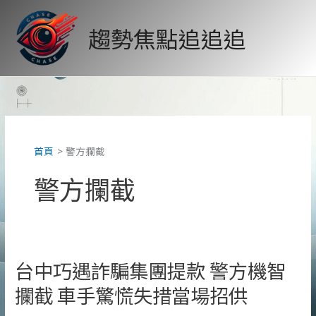
跳
至
趨勢焦點追追追
主
要
內
容
首頁
警方攔截
警方攔截
台中巧遇詐騙集團提款 警方機智
攔截 車手驚慌失措當場招供